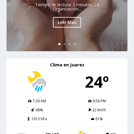
Tiempo de lectura: 2 minutos. La
Organización...
Leer Mas
Clima en Juarez
24º
7:26 AM
8:56 PM
68%
22 km/h
1013 hPa
61%