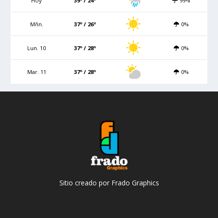
Hoy
39º / 24º
99%
Mñn.
37º / 26º
0%
Lun. 10
37º / 28º
0%
Mar. 11
37º / 28º
0%
Sitio creado por Frado Graphics