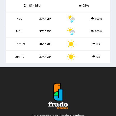
1014 hPa
93%
Hoy
37º / 25º
100%
Mñn.
37º / 25º
100%
Dom. 9
36º / 28º
0%
Lun. 10
37º / 28º
0%
Sitio creado por Frado Graphics