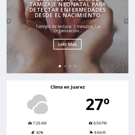
TAMIZAJE NEONATAL PARA
DETECTAR ENFERMEDADES
DESDE EL NACIMIENTO
Tiempo de lectura: 2 minutos. La
Organización...
Leer Mas
Clima en Juarez
27º
7:26 AM
8:56 PM
42%
8 km/h