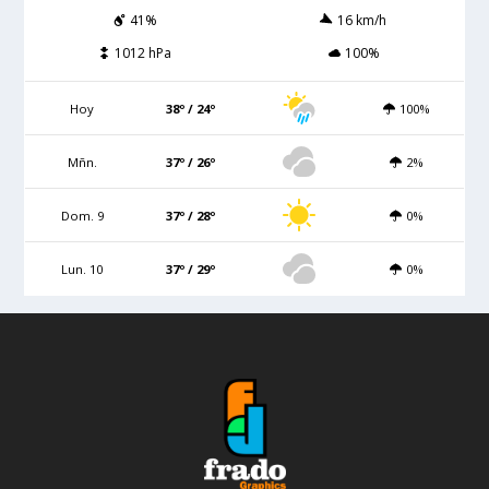
41%
16 km/h
1012 hPa
100%
Hoy
38º / 24º
100%
Mñn.
37º / 26º
2%
Dom. 9
37º / 28º
0%
Lun. 10
37º / 29º
0%