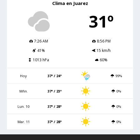
Clima en Juarez
31º
7:26 AM
8:56 PM
41%
15 km/h
1013 hPa
60%
Hoy
37º / 24º
99%
Mñn.
37º / 23º
0%
Lun. 10
37º / 28º
0%
Mar. 11
37º / 28º
0%