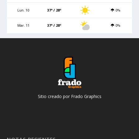
Lun. 10
37º / 28º
0%
Mar. 11
37º / 28º
0%
Sitio creado por Frado Graphics