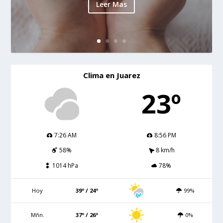
Leer Mas
Clima en Juarez
23º
7:26 AM
8:56 PM
58%
8 km/h
1014 hPa
78%
Hoy
39º / 24º
99%
Mñn.
37º / 26º
0%