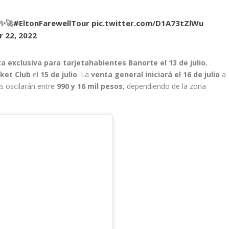
✨🚀
#EltonFarewellTour
pic.twitter.com/D1A73tZlWu
 22, 2022
a exclusiva para tarjetahabientes Banorte el 13 de julio
,
ket Club
el
15 de julio
. La
venta general iniciará el 16 de julio
a
s oscilarán entre
990 y 16 mil pesos
, dependiendo de la zona