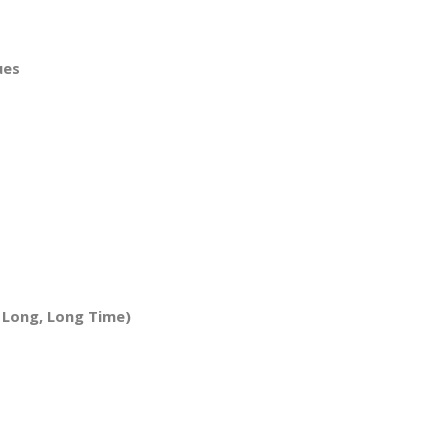
ues
a Long, Long Time)