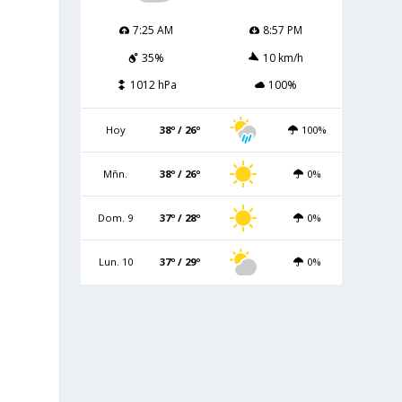
7:25 AM
8:57 PM
35%
10 km/h
1012 hPa
100%
Hoy
38º / 26º
100%
Mñn.
38º / 26º
0%
Dom. 9
37º / 28º
0%
Lun. 10
37º / 29º
0%