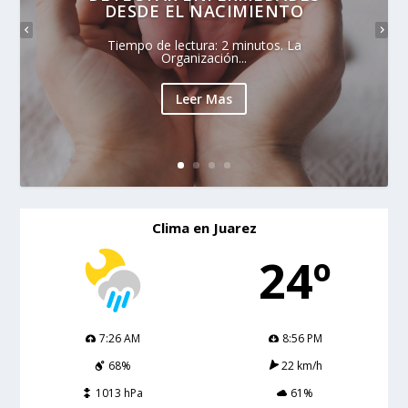
DESDE EL NACIMIENTO
Tiempo de lectura: 2 minutos. La
Organización...
Leer Mas
Clima en Juarez
24º
7:26 AM
8:56 PM
68%
22 km/h
1013 hPa
61%