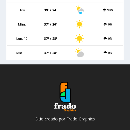
Hoy
39º / 24º
99%
Mñn.
37º / 26º
0%
Lun. 10
37º / 28º
0%
Mar. 11
37º / 28º
0%
Sitio creado por Frado Graphics