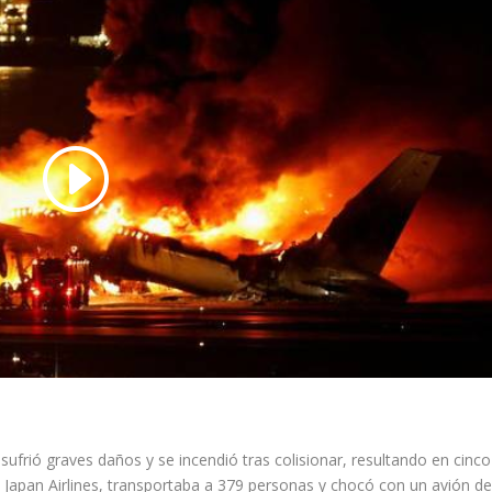
ufrió graves daños y se incendió tras colisionar, resultando en cinco
a Japan Airlines, transportaba a 379 personas y chocó con un avión d