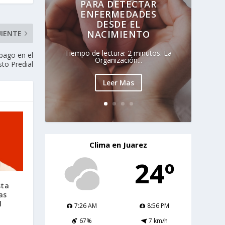
PARA DETECTAR
ENFERMEDADES
DESDE EL
NACIMIENTO
UIENTE
Tiempo de lectura: 2 minutos. La
pago en el
Organización...
to Predial
Leer Mas
Clima en Juarez
24º
sta
as
l
7:26 AM
8:56 PM
67%
7 km/h