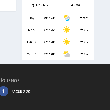
1013 hPa
69%
Hoy
39º / 24º
99%
Mñn.
37º / 26º
0%
Lun. 10
37º / 28º
0%
Mar. 11
37º / 28º
0%
SÍGUENOS
FACEBOOK