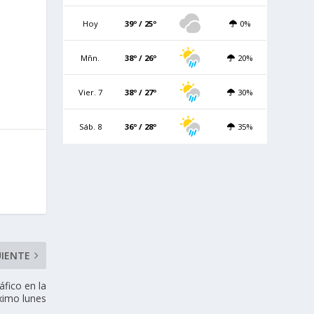
Hoy
39º / 25º
0%
Mñn.
38º / 26º
20%
Vier. 7
38º / 27º
30%
Sáb. 8
36º / 28º
35%
UIENTE
áfico en la
óximo lunes