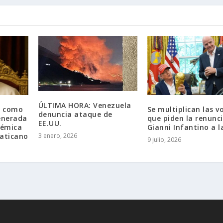
ÚLTIMA HORA: Venezuela
a como
Se multiplican las v
denuncia ataque de
enerada
que piden la renunc
EE.UU.
lémica
Gianni Infantino a l
vaticano
3 enero, 2026
9 julio, 2026