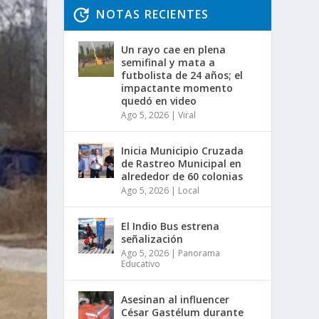
NOTAS RECIENTES
Un rayo cae en plena
semifinal y mata a
futbolista de 24 años; el
impactante momento
quedó en video
Ago 5, 2026
|
Viral
Inicia Municipio Cruzada
de Rastreo Municipal en
alrededor de 60 colonias
Ago 5, 2026
|
Local
El Indio Bus estrena
señalización
Ago 5, 2026
|
Panorama
Educativo
Asesinan al influencer
César Gastélum durante