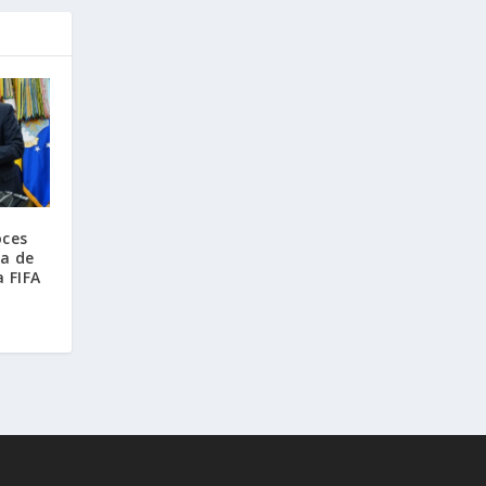
oces
ia de
a FIFA