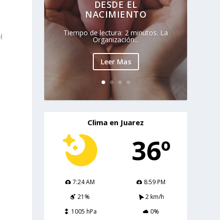
DESDE EL
NACIMIENTO
Tiempo de lectura: 2 minutos. La
l
Organización...
Leer Mas
Clima en Juarez
36º
7:24 AM
8:59 PM
21%
2 km/h
1005 hPa
0%