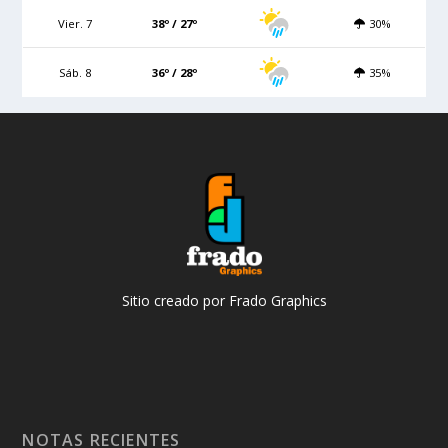
Vier. 7
38º / 27º
30%
Sáb. 8
36º / 28º
35%
Sitio creado por Frado Graphics
NOTAS RECIENTES