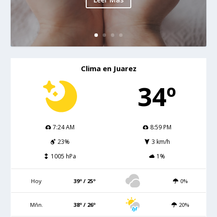
Clima en Juarez
34º
7:24 AM
8:59 PM
23%
3 km/h
1005 hPa
1%
Hoy
39º / 25º
0%
Mñn.
38º / 26º
20%