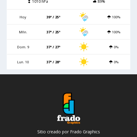
1010 hPa
89%
Hoy
39º / 25º
100%
Mñn.
37º / 25º
100%
Dom. 9
37º / 27º
0%
Lun. 10
37º / 28º
0%
Sitio creado por Frado Graphics