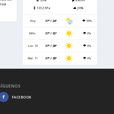
33%
8 km/h
ahua
1012 hPa
20%
Hoy
37º / 24º
99%
Mñn.
37º / 23º
0%
Lun. 10
37º / 28º
0%
Mar. 11
37º / 28º
0%
SÍGUENOS
FACEBOOK