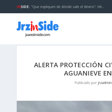
IN
SIDE:
“Que expliquen de dónde sale el dinero”: Hé...
ALERTA PROTECCIÓN CIV
AGUANIEVE EN
Publicado por
jrzadmin