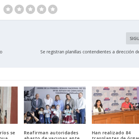
SIG
 o
Se registran planillas contendientes a direcció
ríos se
Reafirman autoridades
Han realizado 84
hua
abasto de vacunas ante
trasplantes de órga