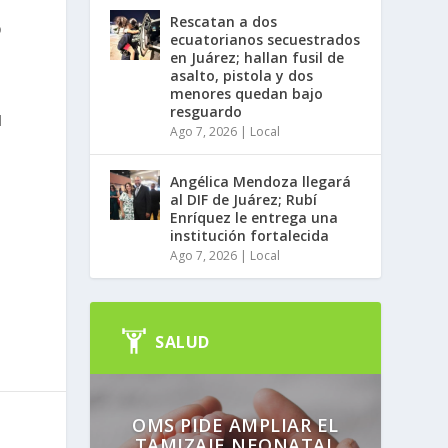
Rescatan a dos
o
ecuatorianos secuestrados
en Juárez; hallan fusil de
asalto, pistola y dos
menores quedan bajo
resguardo
l
Ago 7, 2026
|
Local
Angélica Mendoza llegará
al DIF de Juárez; Rubí
Enríquez le entrega una
institución fortalecida
Ago 7, 2026
|
Local
SALUD
OMS PIDE AMPLIAR EL
TAMIZAJE NEONATAL