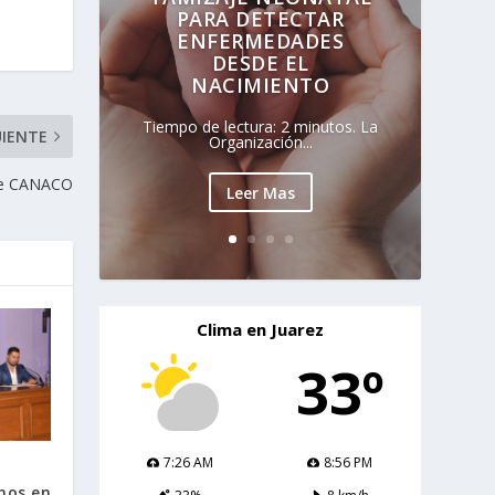
PARA DETECTAR
ENFERMEDADES
DESDE EL
NACIMIENTO
Tiempo de lectura: 2 minutos. La
UIENTE
Organización...
n de CANACO
Leer Mas
Clima en Juarez
33º
7:26 AM
8:56 PM
nos en