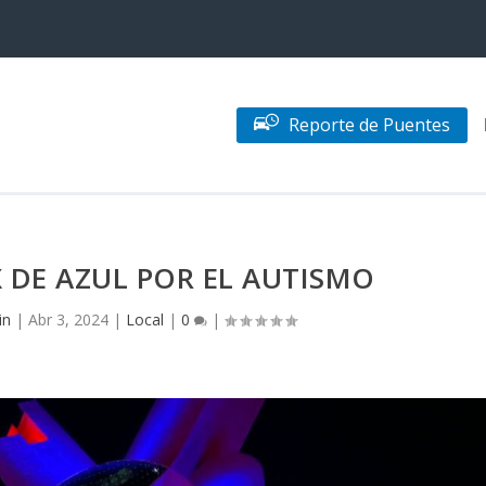
Reporte de Puentes
X DE AZUL POR EL AUTISMO
in
|
Abr 3, 2024
|
Local
|
0
|