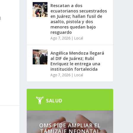
Rescatan a dos
ecuatorianos secuestrados
en Juárez; hallan fusil de
l
asalto, pistola y dos
menores quedan bajo
resguardo
Ago 7, 2026
|
Local
Angélica Mendoza llegará
al DIF de Juárez; Rubí
Enríquez le entrega una
institución fortalecida
Ago 7, 2026
|
Local
SALUD
OMS PIDE AMPLIAR EL
TAMIZAJE NEONATAL