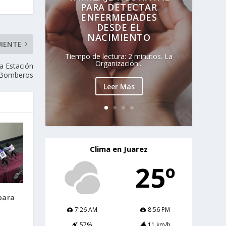
PARA DETECTAR
ENFERMEDADES
DESDE EL
NACIMIENTO
UIENTE
Tiempo de lectura: 2 minutos. La
Organización...
a Estación
e Bomberos
Leer Mas
Clima en Juarez
25º
para
7:26 AM
8:56 PM
57%
11 km/h