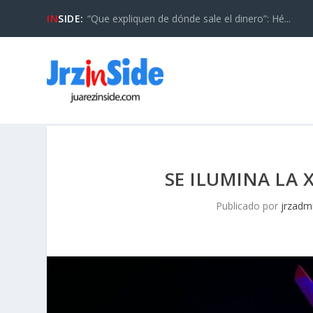
IN
SIDE:
“Que expliquen de dónde sale el dinero”: Hé...
SE ILUMINA LA 
Publicado por
jrzadm