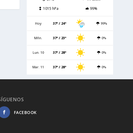
1015 hPa
99%
Hoy
37º / 24º
99%
Mñn.
37º / 23º
0%
Lun. 10
37º / 28º
0%
Mar. 11
37º / 28º
0%
SÍGUENOS
FACEBOOK