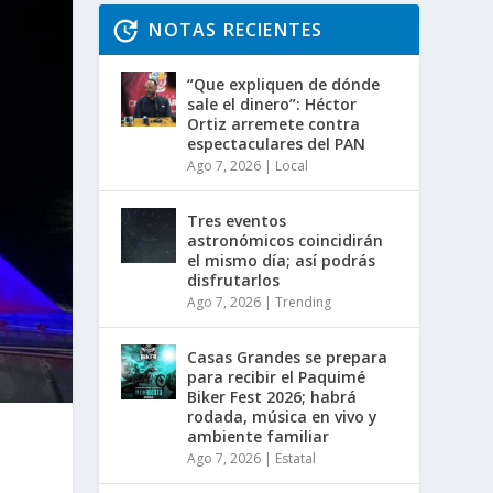
NOTAS RECIENTES
“Que expliquen de dónde
sale el dinero”: Héctor
Ortiz arremete contra
espectaculares del PAN
Ago 7, 2026
|
Local
Tres eventos
astronómicos coincidirán
el mismo día; así podrás
disfrutarlos
Ago 7, 2026
|
Trending
Casas Grandes se prepara
para recibir el Paquimé
Biker Fest 2026; habrá
rodada, música en vivo y
ambiente familiar
Ago 7, 2026
|
Estatal