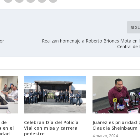
SIG
por
Realizan homenaje a Roberto Briones Mota en l
Central d
 de
Celebran Día del Policía
Juárez es prioridad 
 en el
Vial con misa y carrera
Claudia Sheinbaum
iudad
pedestre
4 marzo, 2024