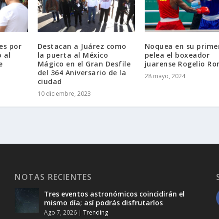
es por
Destacan a Juárez como
Noquea en su prime
 al
la puerta al México
pelea el boxeador
e
Mágico en el Gran Desfile
juarense Rogelio R
del 364 Aniversario de la
28 mayo, 2024
ciudad
10 diciembre, 2023
NOTAS RECIENTES
Tres eventos astronómicos coincidirán el
mismo día; así podrás disfrutarlos
Ago 7, 2026
|
Trending