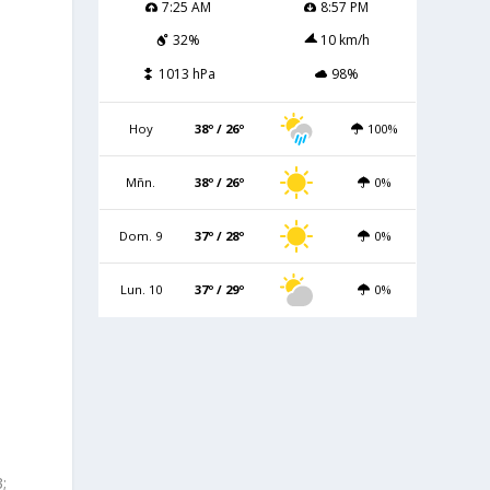
7:25 AM
8:57 PM
32%
10 km/h
1013 hPa
98%
Hoy
38º / 26º
100%
Mñn.
38º / 26º
0%
Dom. 9
37º / 28º
0%
Lun. 10
37º / 29º
0%
;