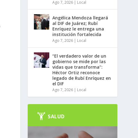
Ago 7, 2026
|
Local
Angélica Mendoza llegará
al DIF de Juárez; Rubí
s
Enríquez le entrega una
institución fortalecida
Ago 7, 2026
|
Local
“El verdadero valor de un
gobierno se mide por las
vidas que transforma”:
Héctor Ortiz reconoce
legado de Rubí Enríquez en
el DIF
Ago 7, 2026
|
Local
SALUD