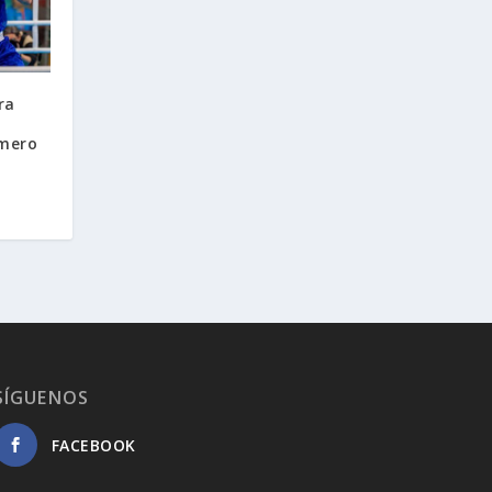
ra
omero
SÍGUENOS
FACEBOOK