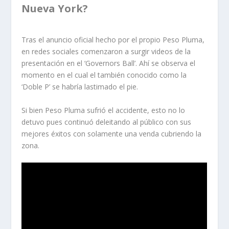
Nueva York?
Tras el anuncio oficial hecho por el propio Peso Pluma,
en redes sociales comenzaron a surgir videos de la
presentación en el ‘Governors Ball’. Ahí se observa el
momento en el cual el también conocido como la
‘Doble P’ se habría lastimado el pie.
Si bien Peso Pluma sufrió el accidente, esto no lo
detuvo pues continuó deleitando al público con sus
mejores éxitos con solamente una venda cubriendo la
zona.