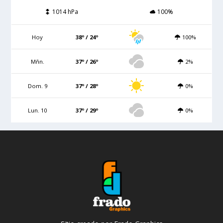
1014 hPa
100%
Hoy
38º / 24º
100%
Mñn.
37º / 26º
2%
Dom. 9
37º / 28º
0%
Lun. 10
37º / 29º
0%