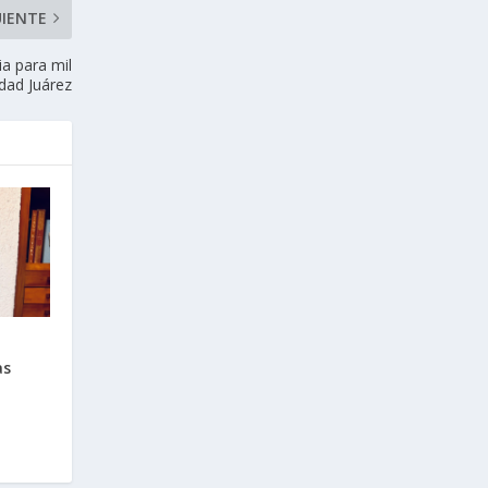
UIENTE
ia para mil
udad Juárez
as