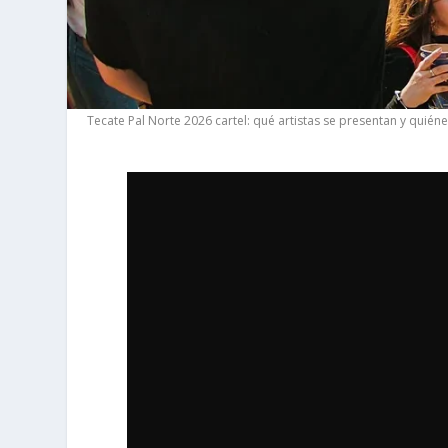
Tecate Pal Norte 2026 cartel: qué artistas se presentan y quién