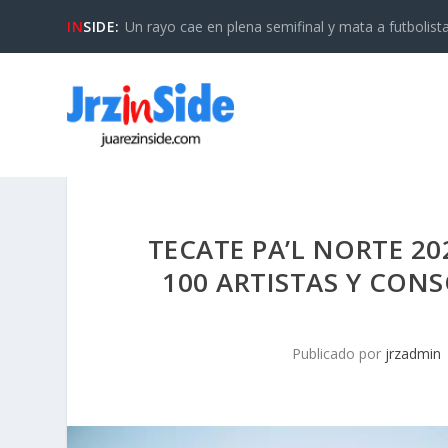
IN
SIDE:
Un rayo cae en plena semifinal y mata a futbolista 
TECATE PA’L NORTE 2
100 ARTISTAS Y CON
Publicado por
jrzadmin