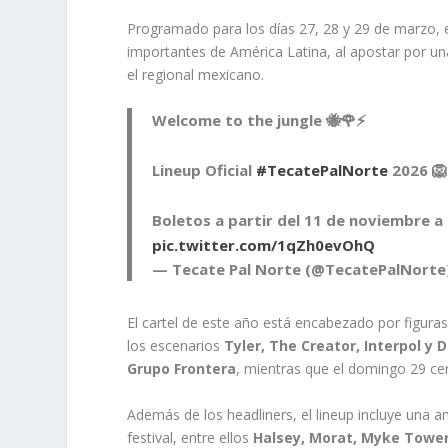
Programado para los días 27, 28 y 29 de marzo, 
importantes de América Latina, al apostar por una
el regional mexicano.
Welcome to the jungle 🐝🌹⚡️
Lineup Oficial
#TecatePalNorte
2026 🦁
Boletos a partir del 11 de noviembre a
pic.twitter.com/1qZh0evOhQ
— Tecate Pal Norte (@TecatePalNorte
El cartel de este año está encabezado por figuras
los escenarios
Tyler, The Creator, Interpol y 
Grupo Frontera
, mientras que el domingo 29 ce
Además de los headliners, el lineup incluye una am
festival, entre ellos
Halsey, Morat, Myke Tower