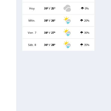
Hoy
39º / 25º
0%
Mñn.
38º / 26º
20%
Vier. 7
38º / 27º
30%
Sáb. 8
36º / 28º
35%