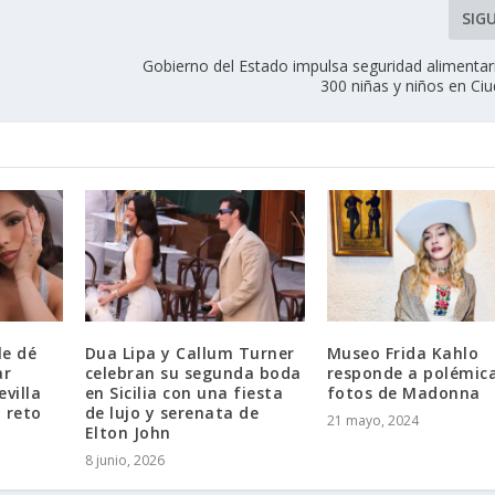
SIG
Gobierno del Estado impulsa seguridad alimentar
300 niñas y niños en Ci
le dé
Dua Lipa y Callum Turner
Museo Frida Kahlo
ar
celebran su segunda boda
responde a polémic
villa
en Sicilia con una fiesta
fotos de Madonna
 reto
de lujo y serenata de
21 mayo, 2024
Elton John
8 junio, 2026