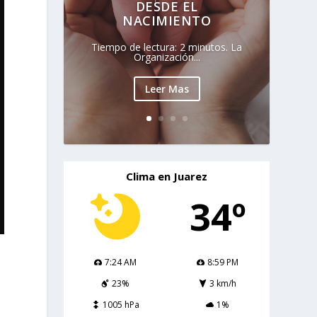
DESDE EL
NACIMIENTO
Tiempo de lectura: 2 minutos. La
Organización...
Leer Mas
Clima en Juarez
34º
7:24 AM
8:59 PM
23%
3 km/h
1005 hPa
1%