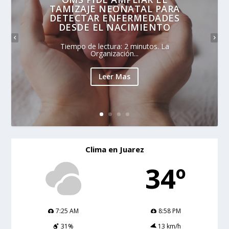
TAMIZAJE NEONATAL PARA
DETECTAR ENFERMEDADES
DESDE EL NACIMIENTO
Tiempo de lectura: 2 minutos. La
Organización...
Leer Mas
Clima en Juarez
34º
7:25 AM
8:58 PM
31%
13 km/h