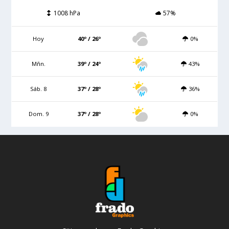
1008 hPa
57%
Hoy
40º / 26º
0%
Mñn.
39º / 24º
43%
Sáb. 8
37º / 28º
36%
Dom. 9
37º / 28º
0%