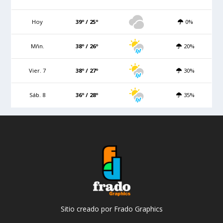
Hoy
39º / 25º
0%
Mñn.
38º / 26º
20%
Vier. 7
38º / 27º
30%
Sáb. 8
36º / 28º
35%
Sitio creado por Frado Graphics