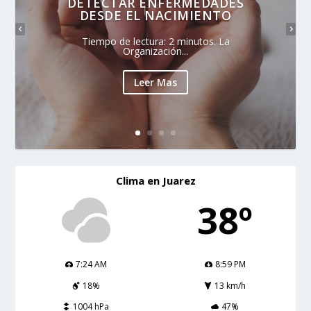
DETECTAR ENFERMEDADES
DESDE EL NACIMIENTO
Tiempo de lectura: 2 minutos. La
Organización...
Leer Mas
Clima en Juarez
38º
7:24 AM
8:59 PM
18%
13 km/h
1004 hPa
47%