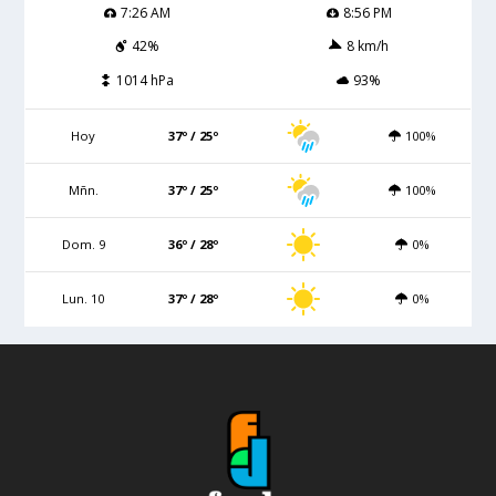
7:26 AM
8:56 PM
42%
8 km/h
1014 hPa
93%
Hoy
37º / 25º
100%
Mñn.
37º / 25º
100%
Dom. 9
36º / 28º
0%
Lun. 10
37º / 28º
0%