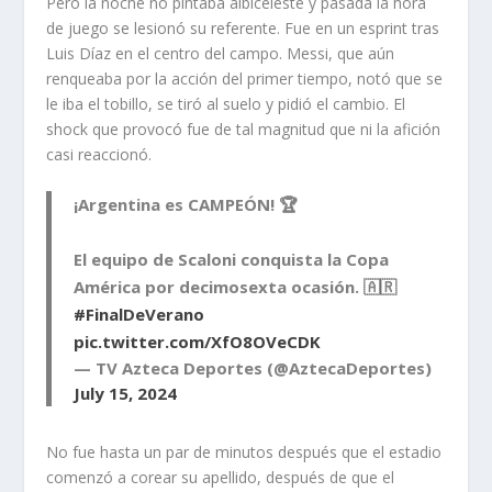
Pero la noche no pintaba albiceleste y pasada la hora
de juego se lesionó su referente. Fue en un esprint tras
Luis Díaz en el centro del campo. Messi, que aún
renqueaba por la acción del primer tiempo, notó que se
le iba el tobillo, se tiró al suelo y pidió el cambio. El
shock que provocó fue de tal magnitud que ni la afición
casi reaccionó.
¡Argentina es CAMPEÓN! 🏆
El equipo de Scaloni conquista la Copa
América por decimosexta ocasión. 🇦🇷
#FinalDeVerano
pic.twitter.com/XfO8OVeCDK
— TV Azteca Deportes (@AztecaDeportes)
July 15, 2024
No fue hasta un par de minutos después que el estadio
comenzó a corear su apellido, después de que el