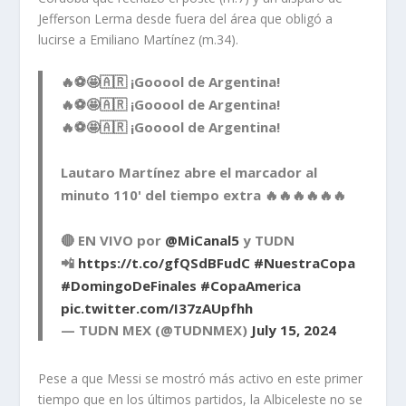
Jefferson Lerma desde fuera del área que obligó a
lucirse a Emiliano Martínez (m.34).
🔥⚽🤩🇦🇷 ¡Gooool de Argentina!
🔥⚽🤩🇦🇷 ¡Gooool de Argentina!
🔥⚽🤩🇦🇷 ¡Gooool de Argentina!
Lautaro Martínez abre el marcador al
minuto 110' del tiempo extra 🔥🔥🔥🔥🔥🔥
🔴 EN VIVO por
@MiCanal5
y TUDN
📲
https://t.co/gfQSdBFudC
#NuestraCopa
#DomingoDeFinales
#CopaAmerica
pic.twitter.com/I37zAUpfhh
— TUDN MEX (@TUDNMEX)
July 15, 2024
Pese a que Messi se mostró más activo en este primer
tiempo que en los últimos partidos, la Albiceleste no se