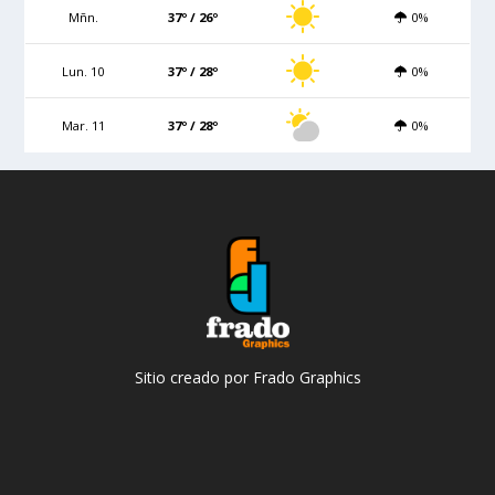
Mñn.
37º / 26º
0%
Lun. 10
37º / 28º
0%
Mar. 11
37º / 28º
0%
Sitio creado por Frado Graphics