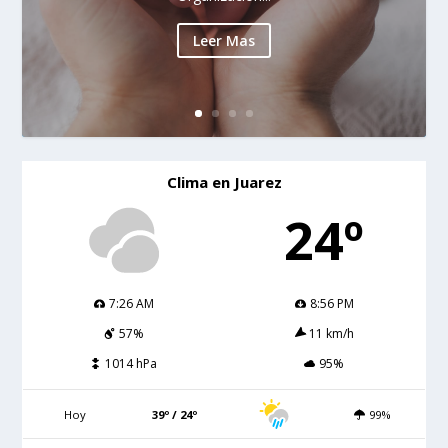
Leer Mas
Clima en Juarez
24º
7:26 AM
8:56 PM
57%
11 km/h
1014 hPa
95%
Hoy
39º / 24º
99%