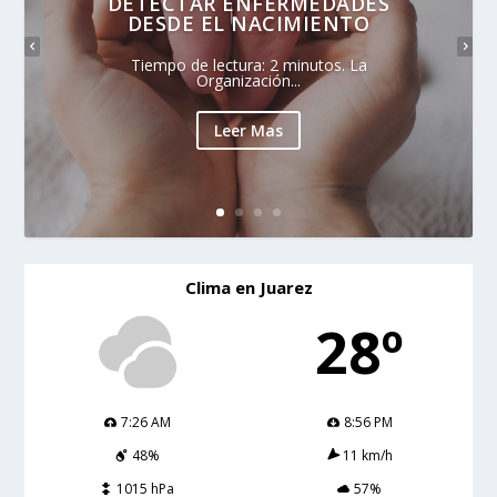
DETECTAR ENFERMEDADES
DESDE EL NACIMIENTO
Tiempo de lectura: 2 minutos. La
Organización...
Leer Mas
Clima en Juarez
28º
7:26 AM
8:56 PM
48%
11 km/h
1015 hPa
57%