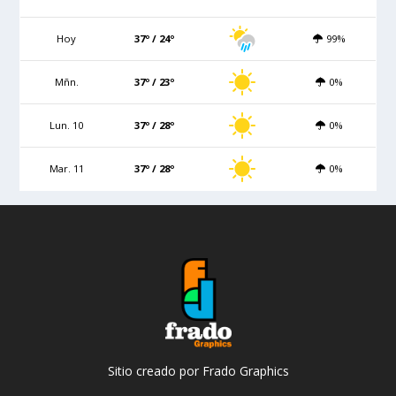
Hoy
37º / 24º
99%
Mñn.
37º / 23º
0%
Lun. 10
37º / 28º
0%
Mar. 11
37º / 28º
0%
Sitio creado por Frado Graphics