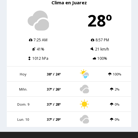
Clima en Juarez
28º
7:25 AM
8:57 PM
41%
21 km/h
1012 hPa
100%
Hoy
38º / 24º
100%
Mñn.
37º / 26º
2%
Dom. 9
37º / 28º
0%
Lun. 10
37º / 29º
0%