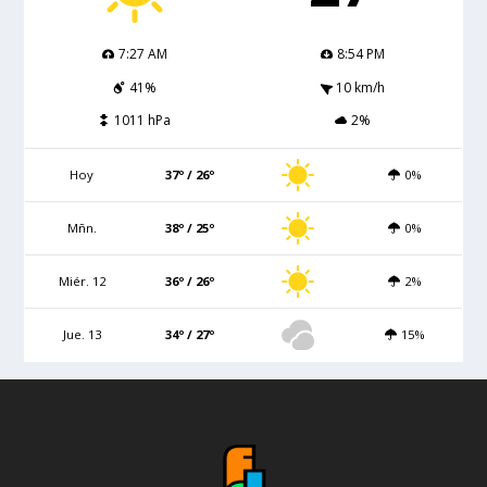
7:27 AM
8:54 PM
41%
10 km/h
1011 hPa
2%
Hoy
37º / 26º
0%
Mñn.
38º / 25º
0%
Miér. 12
36º / 26º
2%
Jue. 13
34º / 27º
15%