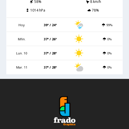
58%
8 km/h
1014 hPa
78%
Hoy
39º / 24º
99%
Mñn.
37º / 26º
0%
Lun. 10
37º / 28º
0%
Mar. 11
37º / 28º
0%