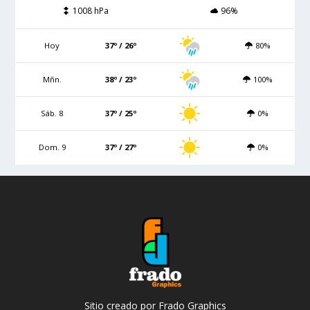
1008 hPa
96%
Hoy
37º / 26º
80%
Mñn.
38º / 23º
100%
Sáb. 8
37º / 25º
0%
Dom. 9
37º / 27º
0%
Sitio creado por Frado Graphics