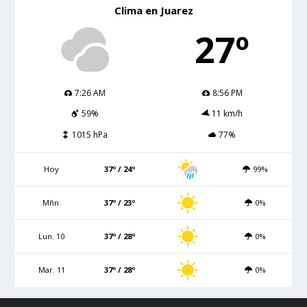
Clima en Juarez
27º
7:26 AM
8:56 PM
59%
11 km/h
1015 hPa
77%
Hoy
37º / 24º
99%
Mñn.
37º / 23º
0%
Lun. 10
37º / 28º
0%
Mar. 11
37º / 28º
0%