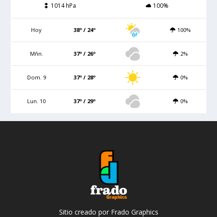
1014 hPa
100%
Hoy
38º / 24º
100%
Mñn.
37º / 26º
2%
Dom. 9
37º / 28º
0%
Lun. 10
37º / 29º
0%
Sitio creado por Frado Graphics