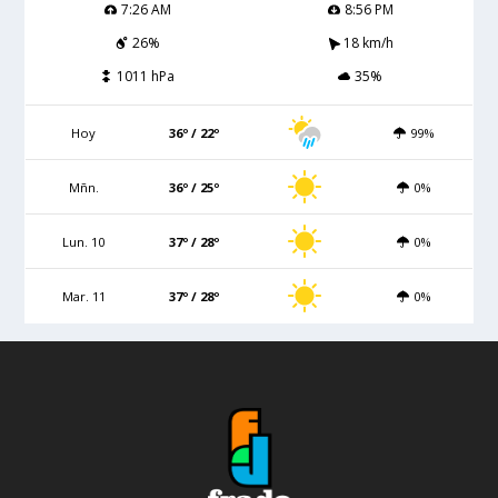
7:26 AM
8:56 PM
26%
18 km/h
1011 hPa
35%
Hoy
36º / 22º
99%
Mñn.
36º / 25º
0%
Lun. 10
37º / 28º
0%
Mar. 11
37º / 28º
0%