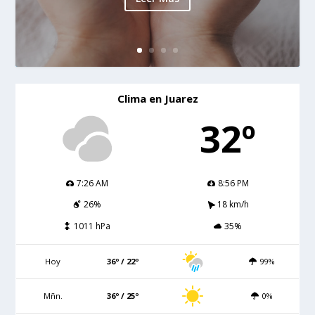
Clima en Juarez
32º
7:26 AM
8:56 PM
26%
18 km/h
1011 hPa
35%
Hoy
36º / 22º
99%
Mñn.
36º / 25º
0%