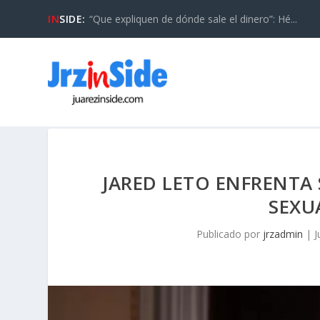
IN
SIDE:
“Que expliquen de dónde sale el dinero”: Hé...
JARED LETO ENFRENT
SEXU
Publicado por
jrzadmin
|
J