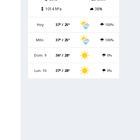
1014 hPa
38%
Hoy
37º / 25º
100%
Mñn.
37º / 25º
100%
Dom. 9
36º / 28º
0%
Lun. 10
37º / 28º
0%