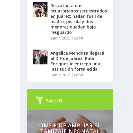
Rescatan a dos
ecuatorianos secuestrados
en Juárez; hallan fusil de
asalto, pistola y dos
menores quedan bajo
resguardo
Ago 7, 2026
|
Local
Angélica Mendoza llegará
al DIF de Juárez; Rubí
Enríquez le entrega una
institución fortalecida
Ago 7, 2026
|
Local
SALUD
OMS PIDE AMPLIAR EL
TAMIZAJE NEONATAL