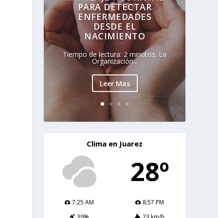
PARA DETECTAR
ENFERMEDADES
DESDE EL
NACIMIENTO
Tiempo de lectura: 2 minutos. La
Organización...
Leer Mas
Clima en Juarez
28º
7:25 AM
8:57 PM
39%
23 km/h