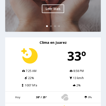
Leer Mas
Clima en Juarez
33º
7:25 AM
8:58 PM
22%
13 km/h
1007 hPa
2%
Hoy
38º / 25º
0%