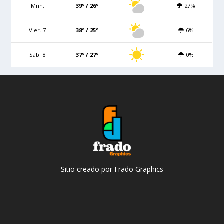
Mñn.
39º / 26º
27%
Vier. 7
38º / 25º
6%
Sáb. 8
37º / 27º
0%
Sitio creado por Frado Graphics