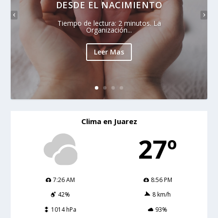
DESDE EL NACIMIENTO
Tiempo de lectura: 2 minutos. La
Organización...
Leer Mas
Clima en Juarez
27º
7:26 AM
8:56 PM
42%
8 km/h
1014 hPa
93%