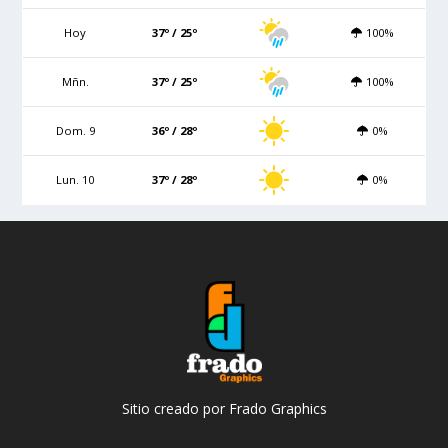
Hoy
37º / 25º
100%
Mñn.
37º / 25º
100%
Dom. 9
36º / 28º
0%
Lun. 10
37º / 28º
0%
Sitio creado por Frado Graphics