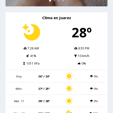
Clima en Juarez
28º
7:26 AM
8:55 PM
41%
10 km/h
1011 hPa
0%
Hoy
36º / 24º
0%
Mñn.
37º / 25º
0%
Mar. 11
38º / 28º
0%