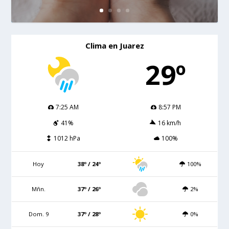
Clima en Juarez
29º
7:25 AM
8:57 PM
41%
16 km/h
1012 hPa
100%
Hoy
38º / 24º
100%
Mñn.
37º / 26º
2%
Dom. 9
37º / 28º
0%