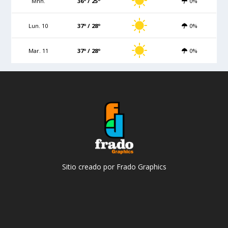
Mñn.
36º / 25º
0%
Lun. 10
37º / 28º
0%
Mar. 11
37º / 28º
0%
Sitio creado por Frado Graphics