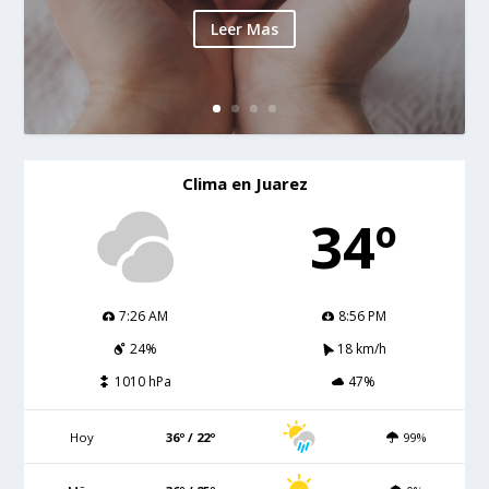
Leer Mas
Clima en Juarez
34º
7:26 AM
8:56 PM
24%
18 km/h
1010 hPa
47%
Hoy
36º / 22º
99%