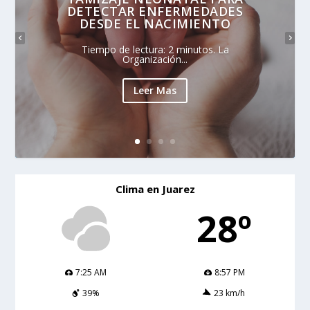
DETECTAR ENFERMEDADES
DESDE EL NACIMIENTO
Tiempo de lectura: 2 minutos. La
Organización...
Leer Mas
Clima en Juarez
28º
7:25 AM
8:57 PM
39%
23 km/h