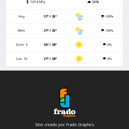
1014 hPa
38%
Hoy
37º / 25º
100%
Mñn.
37º / 25º
100%
Dom. 9
36º / 28º
0%
Lun. 10
37º / 28º
0%
Sitio creado por Frado Graphics