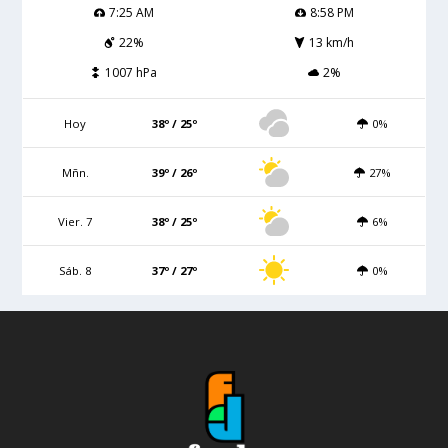
7:25 AM
8:58 PM
22%
13 km/h
1007 hPa
2%
Hoy
38º / 25º
0%
Mñn.
39º / 26º
27%
Vier. 7
38º / 25º
6%
Sáb. 8
37º / 27º
0%