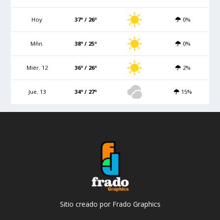
Hoy
37º / 26º
0%
Mñn.
38º / 25º
0%
Miér. 12
36º / 26º
2%
Jue. 13
34º / 27º
15%
Sitio creado por Frado Graphics