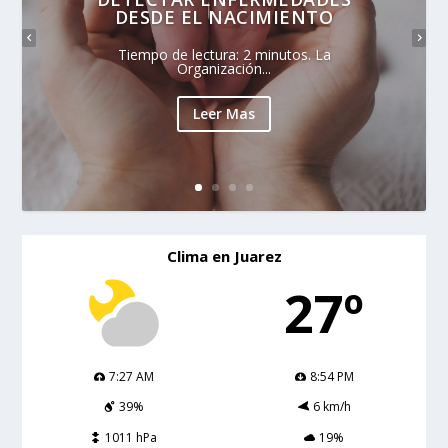
DESDE EL NACIMIENTO
Tiempo de lectura: 2 minutos. La
Organización...
Leer Mas
Clima en Juarez
27º
7:27 AM
8:54 PM
39%
6 km/h
1011 hPa
19%