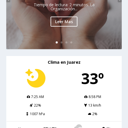
Tiempo de lectura: 2 minutos. La
Organización...
Leer Mas
Clima en Juarez
33º
7:25 AM
8:58 PM
22%
13 km/h
1007 hPa
2%