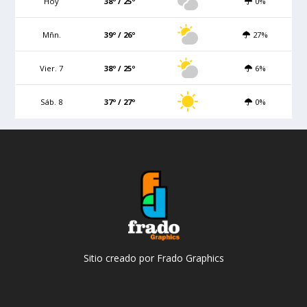
Hoy
38º / 25º
0%
Mñn.
39º / 26º
27%
Vier. 7
38º / 25º
6%
Sáb. 8
37º / 27º
0%
Sitio creado por Frado Graphics