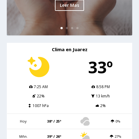
Leer Mas
Clima en Juarez
33º
7:25 AM
8:58 PM
22%
13 km/h
1007 hPa
2%
Hoy
38º / 25º
0%
Mñn.
39º / 26º
27%