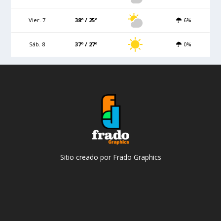
Vier. 7
38º / 25º
6%
Sáb. 8
37º / 27º
0%
Sitio creado por Frado Graphics