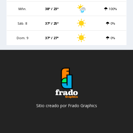
Mñn.
38º / 23º
100%
Sáb. 8
37º / 25º
0%
Dom. 9
37º / 27º
0%
Sitio creado por Frado Graphics