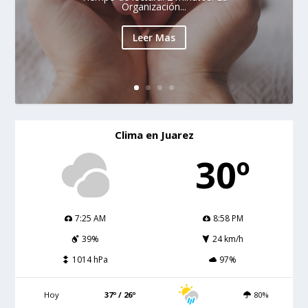
Organización...
Leer Mas
Clima en Juarez
30º
7:25 AM
8:58 PM
39%
24 km/h
1014 hPa
97%
Hoy
37º / 26º
80%