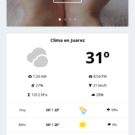
Clima en Juarez
31º
7:26 AM
8:56 PM
27%
21 km/h
1012 hPa
28%
Hoy
36º / 22º
99%
Mñn.
36º / 25º
0%