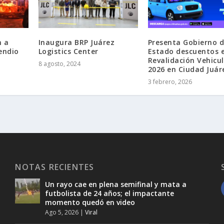
n a
Inaugura BRP Juárez
Presenta Gobierno d
endio
Logistics Center
Estado descuentos 
Revalidación Vehicu
8 agosto, 2024
2026 en Ciudad Juár
3 febrero, 2026
NOTAS RECIENTES
Un rayo cae en plena semifinal y mata a
futbolista de 24 años; el impactante
momento quedó en video
Ago 5, 2026
|
Viral