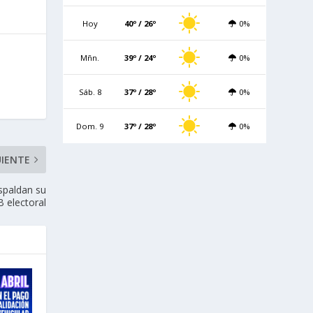
Hoy
40º / 26º
0%
Mñn.
39º / 24º
0%
Sáb. 8
37º / 28º
0%
Dom. 9
37º / 28º
0%
UIENTE
espaldan su
B electoral