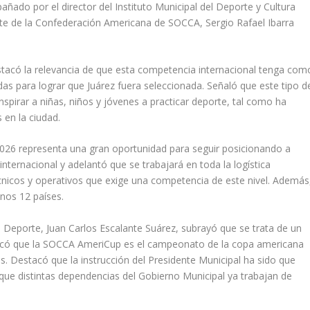
añado por el director del Instituto Municipal del Deporte y Cultura
ente de la Confederación Americana de SOCCA, Sergio Rafael Ibarra
estacó la relevancia de que esta competencia internacional tenga com
adas para lograr que Juárez fuera seleccionada. Señaló que este tipo d
nspirar a niñas, niños y jóvenes a practicar deporte, tal como ha
 en la ciudad.
26 representa una gran oportunidad para seguir posicionando a
nternacional y adelantó que se trabajará en toda la logística
cnicos y operativos que exige una competencia de este nivel. Además
enos 12 países.
del Deporte, Juan Carlos Escalante Suárez, subrayó que se trata de un
plicó que la SOCCA AmeriCup es el campeonato de la copa americana
is. Destacó que la instrucción del Presidente Municipal ha sido que
 que distintas dependencias del Gobierno Municipal ya trabajan de