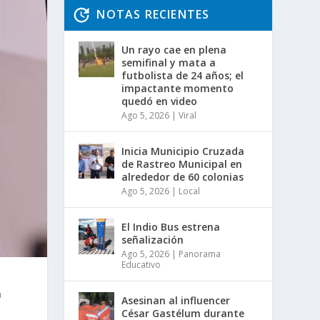
NOTAS RECIENTES
Un rayo cae en plena
semifinal y mata a
futbolista de 24 años; el
impactante momento
quedó en video
Ago 5, 2026
|
Viral
Inicia Municipio Cruzada
de Rastreo Municipal en
alrededor de 60 colonias
Ago 5, 2026
|
Local
El Indio Bus estrena
señalización
Ago 5, 2026
|
Panorama
Educativo
á
Asesinan al influencer
César Gastélum durante