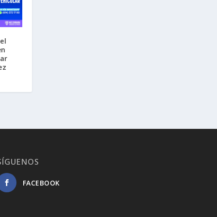
el
en
lar
ez
SÍGUENOS
FACEBOOK