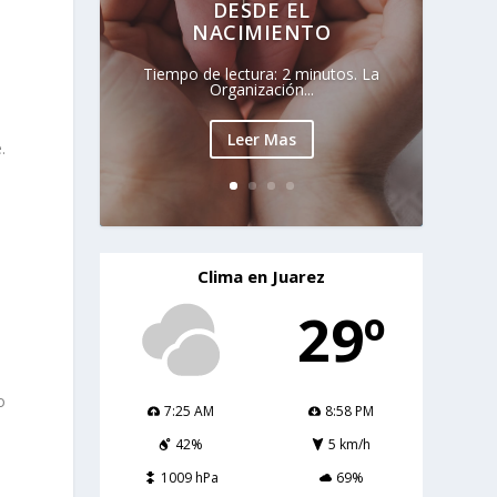
DESDE EL
NACIMIENTO
Tiempo de lectura: 2 minutos. La
Organización...
Leer Mas
.
Clima en Juarez
29º
e
o
7:25 AM
8:58 PM
42%
5 km/h
1009 hPa
69%