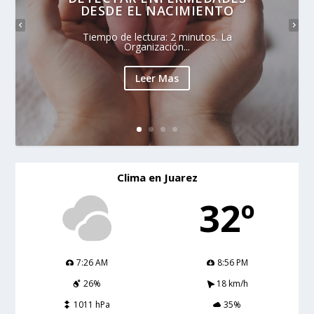
DESDE EL NACIMIENTO
Tiempo de lectura: 2 minutos. La
Organización...
Leer Mas
Clima en Juarez
32º
7:26 AM
8:56 PM
26%
18 km/h
1011 hPa
35%