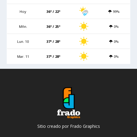
Hoy
36º / 22º
99%
Mñn.
36º / 25º
0%
Lun. 10
37º / 28º
0%
Mar. 11
37º / 28º
0%
Sitio creado por Frado Graphics