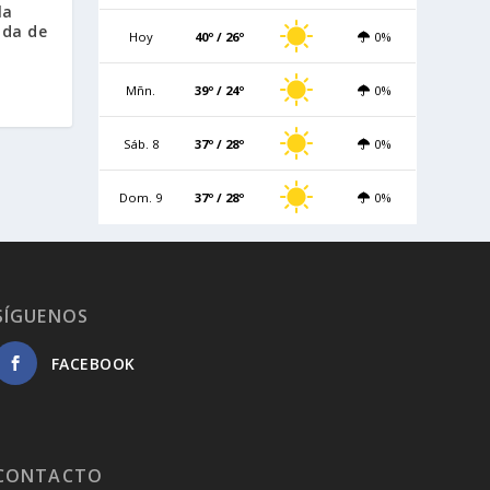
la
ada de
Hoy
40º / 26º
0%
Mñn.
39º / 24º
0%
Sáb. 8
37º / 28º
0%
Dom. 9
37º / 28º
0%
SÍGUENOS
FACEBOOK
CONTACTO