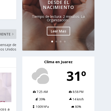
DESDE EL
NACIMIENTO
Tiempo de lectura: 2 minutos. La
Organización...
Leer Mas
UIENTE
mensaje de
dos Unidos
Clima en Juarez
31º
7:25 AM
8:58 PM
39%
14 km/h
1009 hPa
80%
icos a