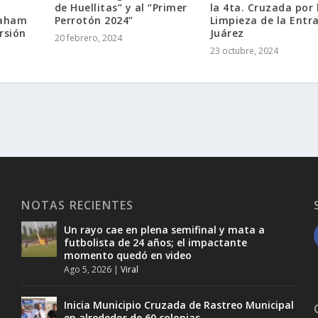
de Huellitas” y al “Primer
la 4ta. Cruzada por 
raham
Perrotón 2024”
Limpieza de la Entr
rsión
Juárez
20 febrero, 2024
23 octubre, 2024
NOTAS RECIENTES
Un rayo cae en plena semifinal y mata a
futbolista de 24 años; el impactante
momento quedó en video
Ago 5, 2026
|
Viral
Inicia Municipio Cruzada de Rastreo Municipal
en alrededor de 60 colonias