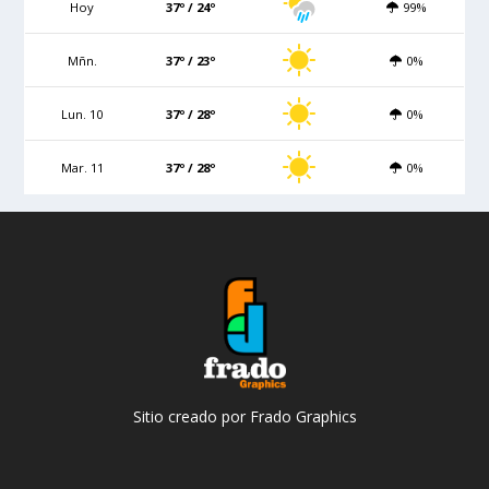
Hoy
37º / 24º
99%
Mñn.
37º / 23º
0%
Lun. 10
37º / 28º
0%
Mar. 11
37º / 28º
0%
Sitio creado por Frado Graphics