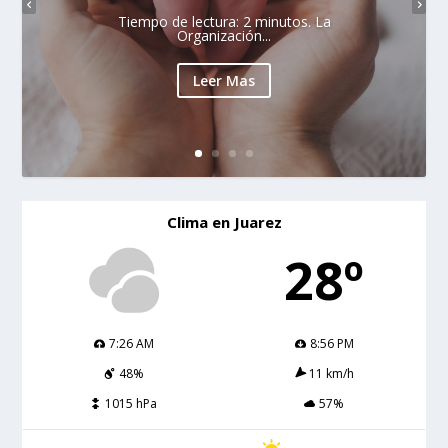
Tiempo de lectura: 2 minutos. La
Organización...
Leer Mas
Clima en Juarez
28º
7:26 AM
8:56 PM
48%
11 km/h
1015 hPa
57%