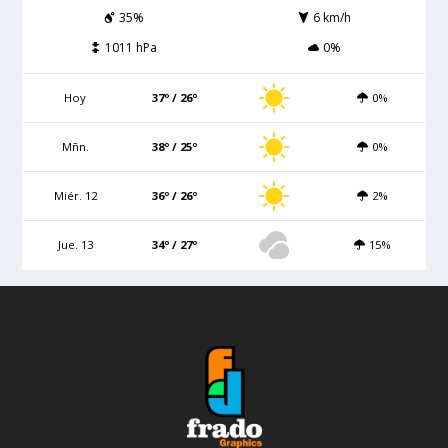
35%
6 km/h
1011 hPa
0%
Hoy
37º / 26º
0%
Mñn.
38º / 25º
0%
Miér. 12
36º / 26º
2%
Jue. 13
34º / 27º
15%