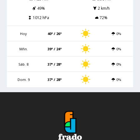
49%
2 km/h
1012 hPa
72%
Hoy
40º / 26º
0%
Mñn.
39º / 24º
0%
Sáb. 8
37º / 28º
0%
Dom. 9
37º / 28º
0%