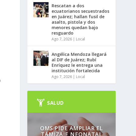
Rescatan a dos
ecuatorianos secuestrados
en Juárez; hallan fusil de
asalto, pistola y dos
menores quedan bajo
resguardo
Ago 7, 2026
|
Local
Angélica Mendoza llegará
al DIF de Juárez; Rubí
Enríquez le entrega una
institución fortalecida
Ago 7, 2026
|
Local
o
SALUD
OMS PIDE AMPLIAR EL
TAMIZAJE NEONATAL