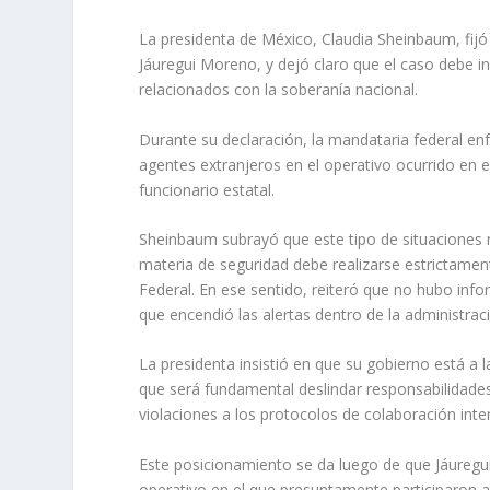
La presidenta de México, Claudia Sheinbaum, fijó
Jáuregui Moreno, y dejó claro que el caso debe i
relacionados con la soberanía nacional.
Durante su declaración, la mandataria federal enf
agentes extranjeros en el operativo ocurrido en 
funcionario estatal.
Sheinbaum subrayó que este tipo de situaciones n
materia de seguridad debe realizarse estrictamen
Federal. En ese sentido, reiteró que no hubo info
que encendió las alertas dentro de la administraci
La presidenta insistió en que su gobierno está a l
que será fundamental deslindar responsabilidades
violaciones a los protocolos de colaboración inte
Este posicionamiento se da luego de que Jáuregui
operativo en el que presuntamente participaron ag