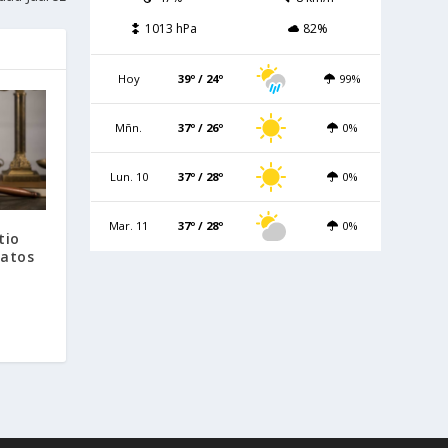
1013 hPa
82%
Hoy
39º / 24º
99%
Mñn.
37º / 26º
0%
Lun. 10
37º / 28º
0%
Mar. 11
37º / 28º
0%
tio
datos