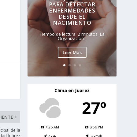
PARA DETECTAR
ENFERMEDADES
DESDE EL
NACIMIENTO
Tiempo de lectura: 2 minutos. La
Organización...
Leer Mas
Clima en Juarez
27º
UIENTE
7:26 AM
8:56 PM
ipal de la
udad Juárez
47%
8 km/h