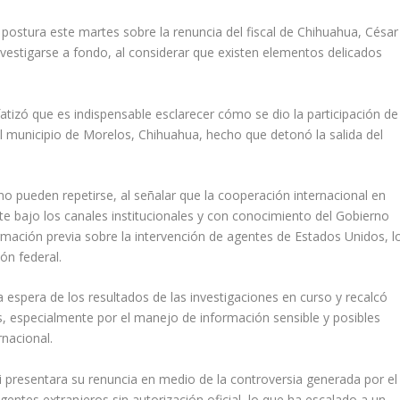
 postura este martes sobre la renuncia del fiscal de Chihuahua, César
nvestigarse a fondo, al considerar que existen elementos delicados
atizó que es indispensable esclarecer cómo se dio la participación de
el municipio de Morelos, Chihuahua, hecho que detonó la salida del
o pueden repetirse, al señalar que la cooperación internacional en
te bajo los canales institucionales y con conocimiento del Gobierno
rmación previa sobre la intervención de agentes de Estados Unidos, l
ón federal.
a espera de los resultados de las investigaciones en curso y recalcó
, especialmente por el manejo de información sensible y posibles
rnacional.
 presentara su renuncia en medio de la controversia generada por el
entes extranjeros sin autorización oficial, lo que ha escalado a un