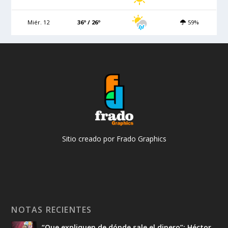
Miér. 12
36º / 26º
59%
Sitio creado por Frado Graphics
NOTAS RECIENTES
“Que expliquen de dónde sale el dinero”: Héctor