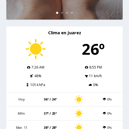
Clima en Juarez
26º
7:26 AM
8:55 PM
48%
11 km/h
1014 hPa
0%
Hoy
36º / 24º
0%
Mñn.
37º / 25º
0%
Mar. 11
38º / 28º
0%